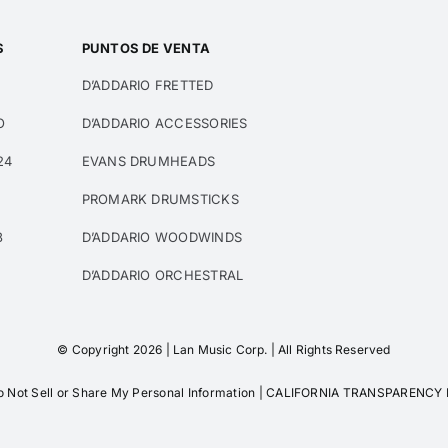
S
PUNTOS DE VENTA
D’ADDARIO FRETTED
O
D’ADDARIO ACCESSORIES
24
EVANS DRUMHEADS
PROMARK DRUMSTICKS
3
D’ADDARIO WOODWINDS
D’ADDARIO ORCHESTRAL
© Copyright 2026 | Lan Music Corp. | All Rights Reserved
 Not Sell or Share My Personal Information
|
CALIFORNIA TRANSPARENCY 